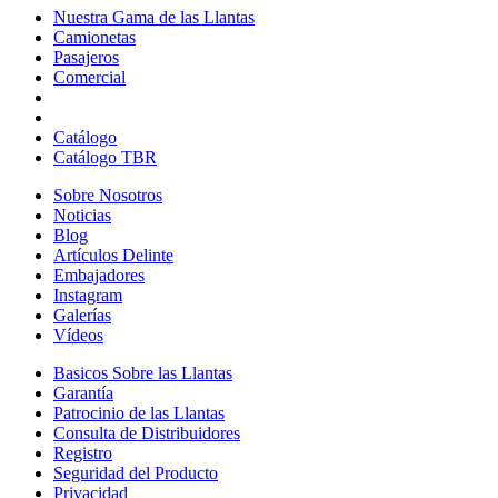
Nuestra Gama de las Llantas
Nuestra
Camionetas
Camionetas
Gama
Pasajeros
Pasajeros
de
Comercial
Comercial
las
Llantas
Catálogo
Catálogo TBR
Sobre Nosotros
Sobre
Noticias
Noticias
Nosotros
Blog
Blog
Artículos Delinte
Artículos
Embajadores
Embajadores
Delinte
Instagram
Instagram
Galerías
Galerías
Vídeos
Vídeos
Basicos Sobre las Llantas
Basicos
Garantía
Garantía
Sobre
Patrocinio de las Llantas
Patrocinio
las
Consulta de Distribuidores
de
Llantas
Consulta
Registro
las
de
Seguridad del Producto
Seguridad
Llantas
Distribuidores
Privacidad
del