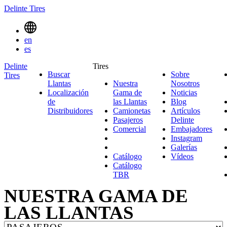
Delinte Tires
MENU
en
TOGGLE
es
Delinte
Tires
Buscar
Sobre
Tires
SEARCH
Llantas
Nuestra
Nosotros
Sobre
MENUES
Localización
Gama de
Noticias
Noticias
Nosotro
de
las Llantas
Nuestra
Blog
Blog
Distribuidores
Camionetas
Gama
Camionetas
Artículos
Pasajeros
Pasajeros
de
Delinte
Artículos
Comercial
Comercial
las
Embajadores
Delinte
Emb
Llantas
Instagram
Instagr
Galerías
Galerías
Catálogo
Vídeos
Vídeos
Catálogo
TBR
NUESTRA GAMA DE
LAS LLANTAS