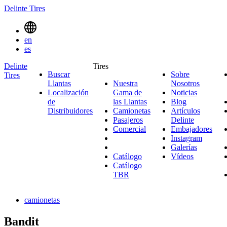
Delinte Tires
Menu
en
Toggle
es
Delinte
Tires
Buscar
Sobre
Tires
Search
Llantas
Nuestra
Nosotros
Sobre
Menues
Localización
Gama de
Noticias
Noticias
Nosotro
de
las Llantas
Nuestra
Blog
Blog
Distribuidores
Camionetas
Gama
Camionetas
Artículos
Pasajeros
Pasajeros
de
Delinte
Artículos
Comercial
Comercial
las
Embajadores
Delinte
Emb
Llantas
Instagram
Instagr
Galerías
Galerías
Catálogo
Vídeos
Vídeos
Catálogo
TBR
camionetas
Bandit