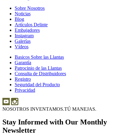
Sobre Nosotros
Sobre
Noticias
Noticias
Nosotros
Blog
Blog
Artículos Delinte
Artículos
Embajadores
Embajadores
Delinte
Instagram
Instagram
Galerías
Galerías
Vídeos
Vídeos
Basicos Sobre las Llantas
Basicos
Garantía
Garantía
Sobre
Patrocinio de las Llantas
Patrocinio
las
Consulta de Distribuidores
de
Llantas
Consulta
Registro
las
de
Seguridad del Producto
Seguridad
Llantas
Distribuidores
Privacidad
del
Producto
NOSOTROS INVENTAMOS.
TÚ MANEJAS.
Stay Informed with Our Monthly
Newsletter