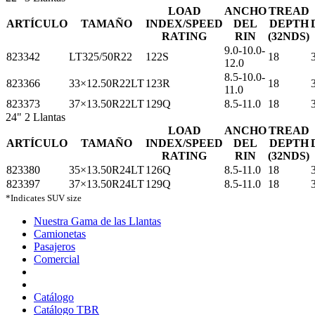
LOAD
ANCHO
TREAD
ARTÍCULO
TAMAÑO
INDEX/SPEED
DEL
DEPTH
RATING
RIN
(32NDS)
9.0-10.0-
823342
LT325/50R22
122S
18
12.0
8.5-10.0-
823366
33×12.50R22LT
123R
18
11.0
823373
37×13.50R22LT
129Q
8.5-11.0
18
24"
2 Llantas
LOAD
ANCHO
TREAD
ARTÍCULO
TAMAÑO
INDEX/SPEED
DEL
DEPTH
RATING
RIN
(32NDS)
823380
35×13.50R24LT
126Q
8.5-11.0
18
823397
37×13.50R24LT
129Q
8.5-11.0
18
*Indicates SUV size
Nuestra Gama de las Llantas
Nuestra
Camionetas
Camionetas
Gama
Pasajeros
Pasajeros
de
Comercial
Comercial
las
Llantas
Catálogo
Catálogo TBR