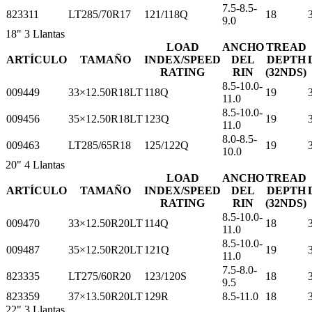
7.5-8.5-
823311
LT285/70R17
121/118Q
18
9.0
18"
3 Llantas
LOAD
ANCHO
TREAD
ARTÍCULO
TAMAÑO
INDEX/SPEED
DEL
DEPTH
RATING
RIN
(32NDS)
8.5-10.0-
009449
33×12.50R18LT
118Q
19
11.0
8.5-10.0-
009456
35×12.50R18LT
123Q
19
11.0
8.0-8.5-
009463
LT285/65R18
125/122Q
19
10.0
20"
4 Llantas
LOAD
ANCHO
TREAD
ARTÍCULO
TAMAÑO
INDEX/SPEED
DEL
DEPTH
RATING
RIN
(32NDS)
8.5-10.0-
009470
33×12.50R20LT
114Q
18
11.0
8.5-10.0-
009487
35×12.50R20LT
121Q
19
11.0
7.5-8.0-
823335
LT275/60R20
123/120S
18
9.5
823359
37×13.50R20LT
129R
8.5-11.0
18
22"
3 Llantas