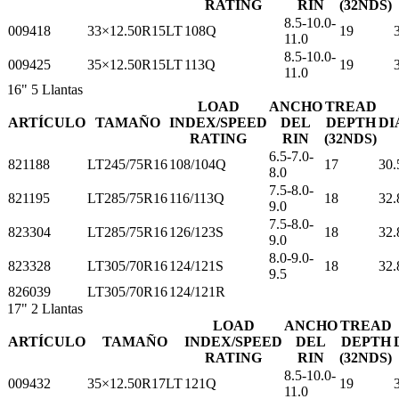
RATING
RIN
(32NDS)
8.5-10.0-
009418
33×12.50R15LT
108Q
19
11.0
8.5-10.0-
009425
35×12.50R15LT
113Q
19
11.0
16"
5 Llantas
LOAD
ANCHO
TREAD
ARTÍCULO
TAMAÑO
INDEX/SPEED
DEL
DEPTH
DI
RATING
RIN
(32NDS)
6.5-7.0-
821188
LT245/75R16
108/104Q
17
30.
8.0
7.5-8.0-
821195
LT285/75R16
116/113Q
18
32.
9.0
7.5-8.0-
823304
LT285/75R16
126/123S
18
32.
9.0
8.0-9.0-
823328
LT305/70R16
124/121S
18
32.
9.5
826039
LT305/70R16
124/121R
17"
2 Llantas
LOAD
ANCHO
TREAD
ARTÍCULO
TAMAÑO
INDEX/SPEED
DEL
DEPTH
RATING
RIN
(32NDS)
8.5-10.0-
009432
35×12.50R17LT
121Q
19
11.0