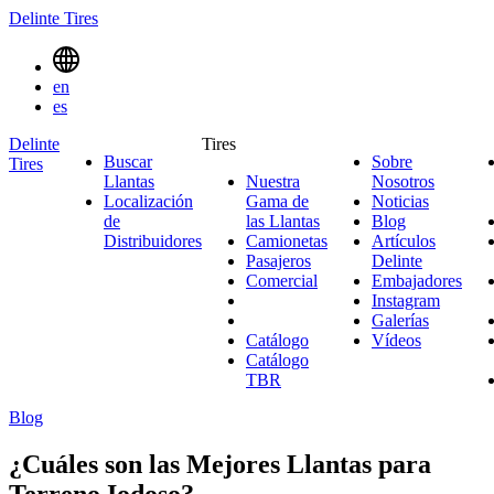
Delinte Tires
Menu
en
Toggle
es
Delinte
Tires
Buscar
Sobre
Tires
Search
Llantas
Nuestra
Nosotros
Sobre
Menues
Localización
Gama de
Noticias
Noticias
Nosotro
de
las Llantas
Nuestra
Blog
Blog
Distribuidores
Camionetas
Gama
Camionetas
Artículos
Pasajeros
Pasajeros
de
Delinte
Artículos
Comercial
Comercial
las
Embajadores
Delinte
Emb
Llantas
Instagram
Instagr
Galerías
Galerías
Catálogo
Vídeos
Vídeos
Catálogo
TBR
Blog
¿Cuáles son las Mejores Llantas para
Terreno Iodoso?