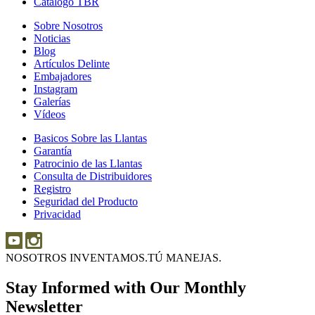
Catálogo TBR
Sobre Nosotros
Sobre
Noticias
Noticias
Nosotros
Blog
Blog
Artículos Delinte
Artículos
Embajadores
Embajadores
Delinte
Instagram
Instagram
Galerías
Galerías
Vídeos
Vídeos
Basicos Sobre las Llantas
Basicos
Garantía
Garantía
Sobre
Patrocinio de las Llantas
Patrocinio
las
Consulta de Distribuidores
de
Llantas
Consulta
Registro
las
de
Seguridad del Producto
Seguridad
Llantas
Distribuidores
Privacidad
del
Producto
NOSOTROS INVENTAMOS.
TÚ MANEJAS.
Stay Informed with Our Monthly
Newsletter