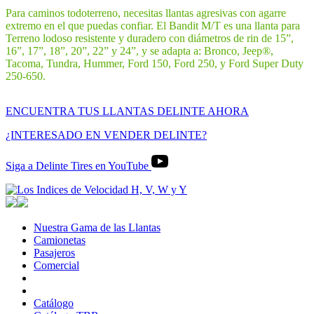
Para caminos todoterreno, necesitas llantas agresivas con agarre
extremo en el que puedas confiar. El Bandit M/T es una llanta para
Terreno lodoso resistente y duradero con diámetros de rin de 15”,
16”, 17”, 18”, 20”, 22” y 24”, y se adapta a: Bronco, Jeep®,
Tacoma, Tundra, Hummer, Ford 150, Ford 250, y Ford Super Duty
250-650.
ENCUENTRA TUS LLANTAS DELINTE AHORA
¿INTERESADO EN VENDER DELINTE?
Siga a Delinte Tires en YouTube
Nuestra Gama de las Llantas
Nuestra
Camionetas
Camionetas
Gama
Pasajeros
Pasajeros
de
Comercial
Comercial
las
Llantas
Catálogo