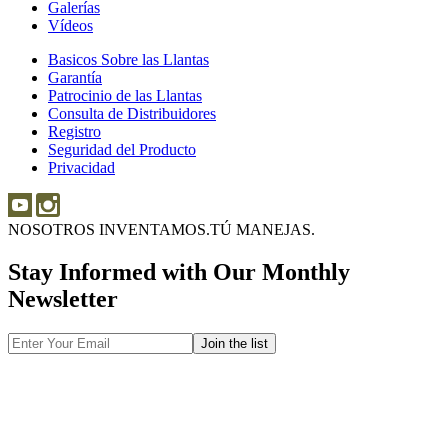
Galerías
Galerías
Vídeos
Vídeos
Basicos Sobre las Llantas
Basicos
Garantía
Garantía
Sobre
Patrocinio de las Llantas
Patrocinio
las
Consulta de Distribuidores
de
Llantas
Consulta
Registro
las
de
Seguridad del Producto
Seguridad
Llantas
Distribuidores
Privacidad
del
Producto
NOSOTROS INVENTAMOS.
TÚ MANEJAS.
Stay Informed with Our Monthly
Newsletter
Email
Address