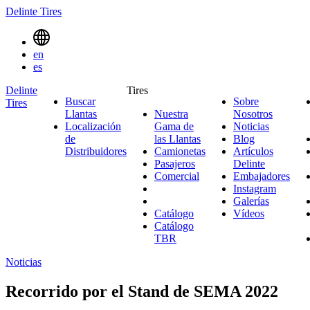
Delinte Tires
Menu
en
Toggle
es
Delinte
Tires
Buscar
Sobre
Tires
Search
Llantas
Nuestra
Nosotros
Sobre
Menues
Localización
Gama de
Noticias
Noticias
Nosotro
de
las Llantas
Nuestra
Blog
Blog
Distribuidores
Camionetas
Gama
Camionetas
Artículos
Pasajeros
Pasajeros
de
Delinte
Artículos
Comercial
Comercial
las
Embajadores
Delinte
Emb
Llantas
Instagram
Instagr
Galerías
Galerías
Catálogo
Vídeos
Vídeos
Catálogo
TBR
Noticias
Recorrido por el Stand de SEMA 2022