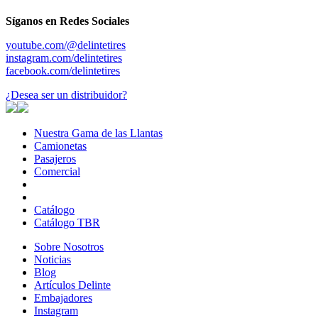
Síganos en Redes Sociales
youtube.com/@delintetires
instagram.com/delintetires
facebook.com/delintetires
¿Desea ser un distribuidor?
Nuestra Gama de las Llantas
Nuestra
Camionetas
Camionetas
Gama
Pasajeros
Pasajeros
de
Comercial
Comercial
las
Llantas
Catálogo
Catálogo TBR
Sobre Nosotros
Sobre
Noticias
Noticias
Nosotros
Blog
Blog
Artículos Delinte
Artículos
Embajadores
Embajadores
Delinte
Instagram
Instagram