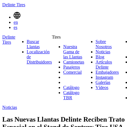
Delinte Tires
Menu
en
Toggle
es
Delinte
Tires
Buscar
Sobre
Tires
Search
Llantas
Nuestra
Nosotros
Sobre
Menues
Localización
Gama de
Noticias
Noticias
Nosotro
de
las Llantas
Nuestra
Blog
Blog
Distribuidores
Camionetas
Gama
Camionetas
Artículos
Pasajeros
Pasajeros
de
Delinte
Artículos
Comercial
Comercial
las
Embajadores
Delinte
Emb
Llantas
Instagram
Instagr
Galerías
Galerías
Catálogo
Vídeos
Vídeos
Catálogo
TBR
Noticias
Las Nuevas Llantas Delinte Reciben Trato
Especial en el Stand de Sentury Tire USA