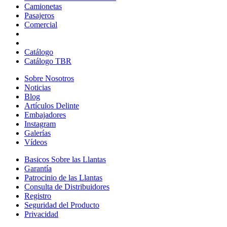
Camionetas
Camionetas
Gama
Pasajeros
Pasajeros
de
Comercial
Comercial
las
Llantas
Catálogo
Catálogo TBR
Sobre Nosotros
Sobre
Noticias
Noticias
Nosotros
Blog
Blog
Artículos Delinte
Artículos
Embajadores
Embajadores
Delinte
Instagram
Instagram
Galerías
Galerías
Vídeos
Vídeos
Basicos Sobre las Llantas
Basicos
Garantía
Garantía
Sobre
Patrocinio de las Llantas
Patrocinio
las
Consulta de Distribuidores
de
Llantas
Consulta
Registro
las
de
Seguridad del Producto
Seguridad
Llantas
Distribuidores
Privacidad
del
Producto