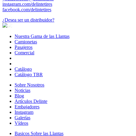
instagram.com/delintetires
facebook.com/delintetires
¿Desea ser un distribuidor?
Nuestra Gama de las Llantas
Nuestra
Camionetas
Camionetas
Gama
Pasajeros
Pasajeros
de
Comercial
Comercial
las
Llantas
Catálogo
Catálogo TBR
Sobre Nosotros
Sobre
Noticias
Noticias
Nosotros
Blog
Blog
Artículos Delinte
Artículos
Embajadores
Embajadores
Delinte
Instagram
Instagram
Galerías
Galerías
Vídeos
Vídeos
Basicos Sobre las Llantas
Basicos