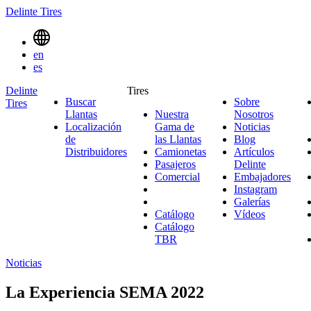
Delinte Tires
Menu
en
Toggle
es
Delinte
Tires
Buscar
Sobre
Tires
Search
Llantas
Nuestra
Nosotros
Sobre
Menues
Localización
Gama de
Noticias
Noticias
Nosotro
de
las Llantas
Nuestra
Blog
Blog
Distribuidores
Camionetas
Gama
Camionetas
Artículos
Pasajeros
Pasajeros
de
Delinte
Artículos
Comercial
Comercial
las
Embajadores
Delinte
Emb
Llantas
Instagram
Instagr
Galerías
Galerías
Catálogo
Vídeos
Vídeos
Catálogo
TBR
Noticias
La Experiencia SEMA 2022