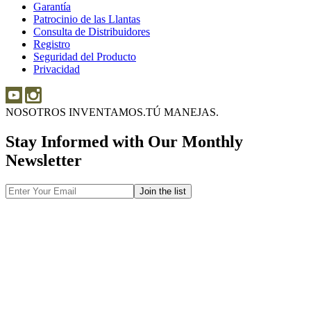
Garantía
Garantía
Sobre
Patrocinio de las Llantas
Patrocinio
las
Consulta de Distribuidores
de
Llantas
Consulta
Registro
las
de
Seguridad del Producto
Seguridad
Llantas
Distribuidores
Privacidad
del
Producto
NOSOTROS INVENTAMOS.
TÚ MANEJAS.
Stay Informed with Our Monthly
Newsletter
Email
Address